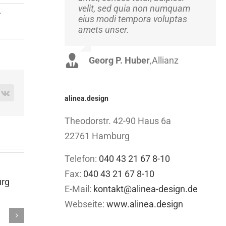
velit, sed quia non numquam
Suspendisse at ultrices dui.
,
eius modi tempora voluptas
Curabitur ac felis arcu sadips
amets unser.
ipsums fugiats nemis.
Georg P. Huber
Luke Beck
,
Theme Fusion
,
Allianz
rest
Vk
alinea.design
Theodorstr. 42-90 Haus 6a
22761 Hamburg
Telefon:
040 43 21 67 8-10
Fax:
040 43 21 67 8-10
E-Mail:
kontakt@alinea-design.de
Eventfotografie in Berlin
Event
Webseite:
www.alinea.design
Stutt
November 9th, 2023