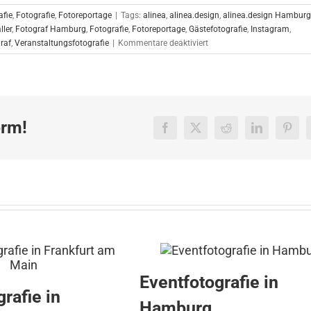
afie
,
Fotografie
,
Fotoreportage
|
Tags:
alinea
,
alinea.design
,
alinea.design Hamburg
ller
,
Fotograf Hamburg
,
Fotografie
,
Fotoreportage
,
Gästefotografie
,
Instagram
,
für
raf
,
Veranstaltungsfotografie
|
Kommentare deaktiviert
Eventfotoreportage
für
Haufe
Lexware
Services
orm!
GmbH
Facebook
X
Reddit
LinkedIn
Pinte
in
Hamburg
Eventfotografie in
rafie in
Hamburg