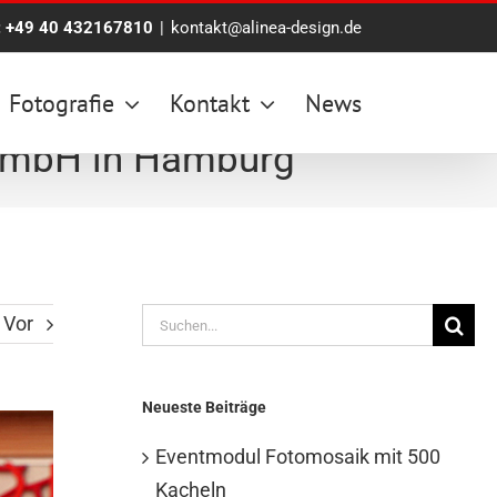
:
+49 40 432167810
|
kontakt@alinea-design.de
Fotografie
Kontakt
News
 GmbH in Hamburg
Suche
Vor
nach:
Neueste Beiträge
Eventmodul Fotomosaik mit 500
Kacheln