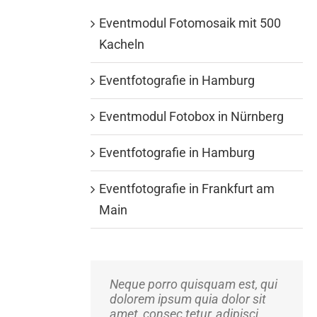
Eventmodul Fotomosaik mit 500
Kacheln
Eventfotografie in Hamburg
Eventmodul Fotobox in Nürnberg
Eventfotografie in Hamburg
Eventfotografie in Frankfurt am
Main
Neque porro quisquam est, qui
Aliquam erat volutpat. Quisque
dolorem ipsum quia dolor sit
at est id ligula facilisis laoreet
amet, consec tetur, adipisci
eget pulvinar nibh.