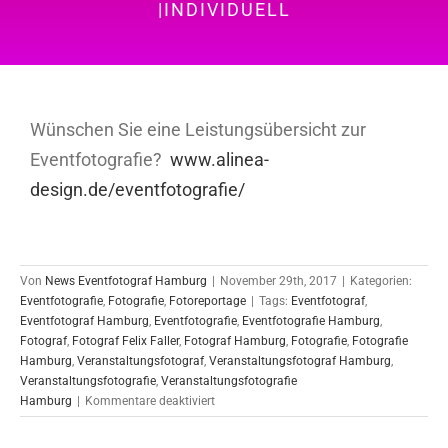
|INDIVIDUELL
Wünschen Sie eine Leistungsübersicht zur
Eventfotografie?
www.alinea-
design.de/eventfotografie/
Von
News Eventfotograf Hamburg
|
November 29th, 2017
|
Kategorien:
Eventfotografie
,
Fotografie
,
Fotoreportage
|
Tags:
Eventfotograf
,
Eventfotograf Hamburg
,
Eventfotografie
,
Eventfotografie Hamburg
,
Fotograf
,
Fotograf Felix Faller
,
Fotograf Hamburg
,
Fotografie
,
Fotografie
Hamburg
,
Veranstaltungsfotograf
,
Veranstaltungsfotograf Hamburg
,
Veranstaltungsfotografie
,
Veranstaltungsfotografie
für
Hamburg
|
Kommentare deaktiviert
Event-
Fotoreportage