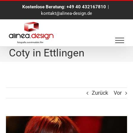
Zum
Kostenlose Beratung:
+49 40 432167810
|
Inhalt
kontakt@alinea-design.de
springen
Event-Fotoreportage für
Coty in Ettlingen
Zurück
Vor
Zeige
grösseres