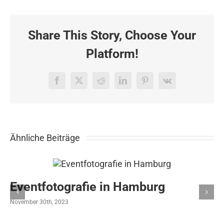
für
Coty
in
Share This Story, Choose Your
Ettlingen
Platform!
Facebook
X
Reddit
LinkedIn
Pinterest
Vk
Ähnliche Beiträge
Eventfotografie in Hamburg
November 30th, 2023