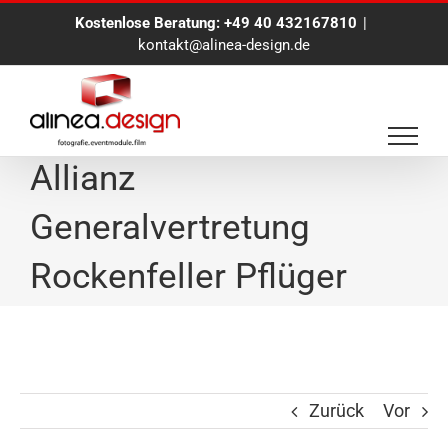
Zum
Kostenlose Beratung:
+49 40 432167810
|
Inhalt
kontakt@alinea-design.de
springen
Eventfotografie für die
Allianz
Generalvertretung
Rockenfeller Pflüger
Zurück
Vor