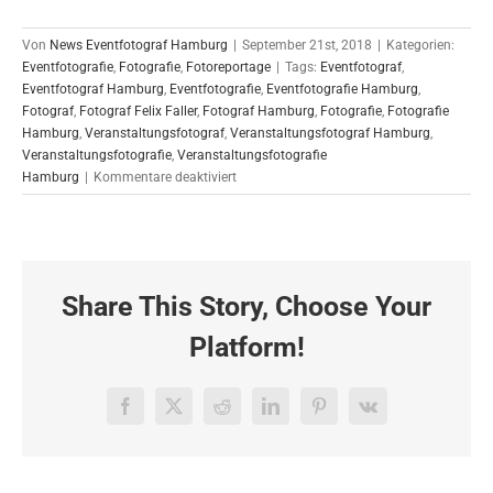
Von
News Eventfotograf Hamburg
|
September 21st, 2018
|
Kategorien:
Eventfotografie
,
Fotografie
,
Fotoreportage
|
Tags:
Eventfotograf
,
Eventfotograf Hamburg
,
Eventfotografie
,
Eventfotografie Hamburg
,
Fotograf
,
Fotograf Felix Faller
,
Fotograf Hamburg
,
Fotografie
,
Fotografie
Hamburg
,
Veranstaltungsfotograf
,
Veranstaltungsfotograf Hamburg
,
Veranstaltungsfotografie
,
Veranstaltungsfotografie
für
Hamburg
|
Kommentare deaktiviert
Eventfotografie
für
die
Allianz
Generalvertretung
Share This Story, Choose Your
Rockenfeller
Pflüger
Platform!
Facebook
X
Reddit
LinkedIn
Pinterest
Vk