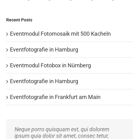
Recent Posts
Eventmodul Fotomosaik mit 500 Kacheln
Eventfotografie in Hamburg
Eventmodul Fotobox in Nürnberg
Eventfotografie in Hamburg
Eventfotografie in Frankfurt am Main
Neque porro quisquam est, qui dolorem
Aliquam erat volutpat. Quisque at est id ligula
ipsum quia dolor sit amet, consec tetur,
facilisis laoreet eget pulvinar nibh.