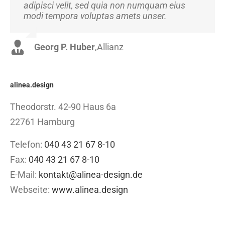
adipisci velit, sed quia non numquam eius
Suspendisse at ultrices dui. Curabitur ac felis
modi tempora voluptas amets unser.
arcu sadips ipsums fugiats nemis.
Georg P. Huber
Luke Beck
,
Theme Fusion
,
Allianz
alinea.design
Theodorstr. 42-90 Haus 6a
22761 Hamburg
Telefon:
040 43 21 67 8-10
Fax:
040 43 21 67 8-10
E-Mail:
kontakt@alinea-design.de
Webseite:
www.alinea.design