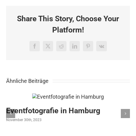
DGAV
im
CCH
Share This Story, Choose Your
Platform!
Facebook
X
Reddit
LinkedIn
Pinterest
Vk
Ähnliche Beiträge
Eventfotografie in Hamburg
November 30th, 2023