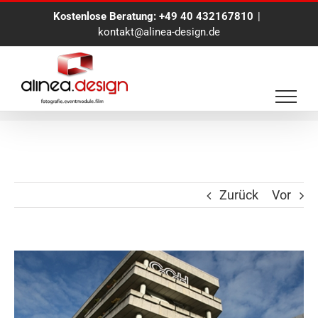
Zum
Kostenlose Beratung:
+49 40 432167810
|
Inhalt
kontakt@alinea-design.de
springen
DGVS & DGAV im CCH
Zurück
Vor
Zeige
grösseres
Bild