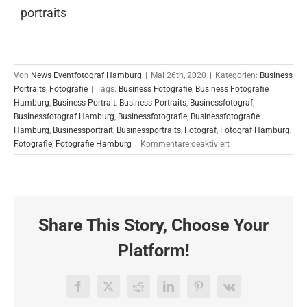
portraits
Von
News Eventfotograf Hamburg
|
Mai 26th, 2020
|
Kategorien:
Business
Portraits
,
Fotografie
|
Tags:
Business Fotografie
,
Business Fotografie
Hamburg
,
Business Portrait
,
Business Portraits
,
Businessfotograf
,
Businessfotograf Hamburg
,
Businessfotografie
,
Businessfotografie
Hamburg
,
Businessportrait
,
Businessportraits
,
Fotograf
,
Fotograf Hamburg
,
für
Fotografie
,
Fotografie Hamburg
|
Kommentare deaktiviert
Businessportrait
Shooting
für
die
Allianz
Share This Story, Choose Your
in
Leipzig
Platform!
26.05.2020
Facebook
X
Reddit
LinkedIn
Pinterest
Vk