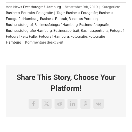
Von
News Eventfotograf Hamburg
|
September 9th, 2019
|
Kategorien:
Business Portraits
,
Fotografie
|
Tags:
Business Fotografie
,
Business
Fotografie Hamburg
,
Business Portrait
,
Business Portraits
,
Businessfotograf
,
Businessfotograf Hamburg
,
Businessfotografie
,
Businessfotografie Hamburg
,
Businessportrait
,
Businessportraits
,
Fotograf
,
Fotograf Felix Faller
,
Fotograf Hamburg
,
Fotografie
,
Fotografie
für
Hamburg
|
Kommentare deaktiviert
Businessportraits
für
BDO
in
Hamburg
Share This Story, Choose Your
09.09.2019
Platform!
Facebook
X
Reddit
LinkedIn
Pinterest
Vk