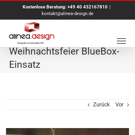
Zum
Kostenlose Beratung:
+49 40 432167810
|
Inhalt
kontakt@alinea-design.de
springen
Bertelsmann
Weihnachtsfeier BlueBox-
Einsatz
Zurück
Vor
Zeige