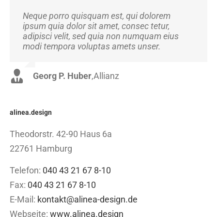
Neque porro quisquam est, qui dolorem
Aliquam erat volutpat. Quisque at est id ligula
ipsum quia dolor sit amet, consec tetur,
facilisis laoreet eget pulvinar nibh.
adipisci velit, sed quia non numquam eius
Suspendisse at ultrices dui. Curabitur ac felis
modi tempora voluptas amets unser.
arcu sadips ipsums fugiats nemis.
Georg P. Huber
Luke Beck
,
Theme Fusion
,
Allianz
alinea.design
Theodorstr. 42-90 Haus 6a
22761 Hamburg
Telefon:
040 43 21 67 8-10
Fax:
040 43 21 67 8-10
E-Mail:
kontakt@alinea-design.de
Webseite:
www.alinea.design