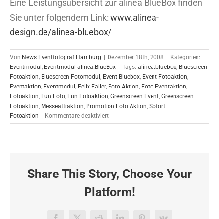
Eine Leistungsübersicht zur alinea BlueBox finden
Sie unter folgendem Link:
www.alinea-
design.de/alinea-bluebox/
Von
News Eventfotograf Hamburg
|
Dezember 18th, 2008
|
Kategorien:
Eventmodul
,
Eventmodul alinea.BlueBox
|
Tags:
alinea.bluebox
,
Bluescreen
Fotoaktion
,
Bluescreen Fotomodul
,
Event Bluebox
,
Event Fotoaktion
,
Eventaktion
,
Eventmodul
,
Felix Faller
,
Foto Aktion
,
Foto Eventaktion
,
Fotoaktion
,
Fun Foto
,
Fun Fotoaktion
,
Greenscreen Event
,
Greenscreen
Fotoaktion
,
Messeattraktion
,
Promotion Foto Aktion
,
Sofort
für
Fotoaktion
|
Kommentare deaktiviert
Bertelsmann
Weihnachtsfeier
BlueBox-
Einsatz
Share This Story, Choose Your
Platform!