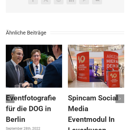
Facebook
X
Reddit
LinkedIn
Pinterest
Vk
Ähnliche Beiträge
Eventfotografie
Spincam Social
für die DOG in
Media
Berlin
Eventmodul In
September 28th, 2022