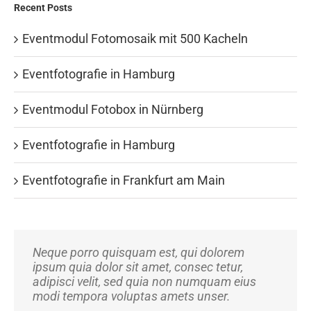
Recent Posts
Eventmodul Fotomosaik mit 500 Kacheln
Eventfotografie in Hamburg
Eventmodul Fotobox in Nürnberg
Eventfotografie in Hamburg
Eventfotografie in Frankfurt am Main
Neque porro quisquam est, qui dolorem
Aliquam erat volutpat. Quisque at est id ligula
ipsum quia dolor sit amet, consec tetur,
facilisis laoreet eget pulvinar nibh.
adipisci velit, sed quia non numquam eius
Suspendisse at ultrices dui. Curabitur ac felis
modi tempora voluptas amets unser.
arcu sadips ipsums fugiats nemis.