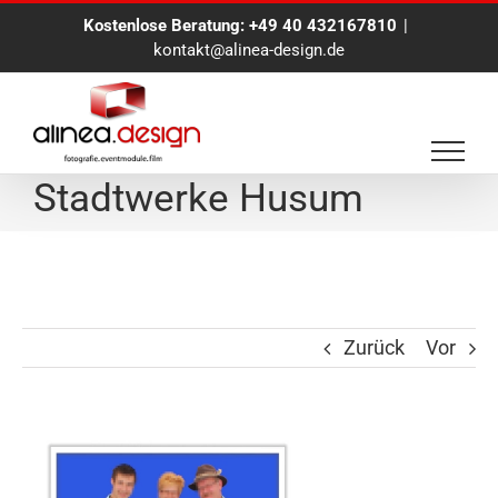
Zum
Kostenlose Beratung:
+49 40 432167810
|
Inhalt
kontakt@alinea-design.de
springen
alinea.BlueBox für die
Stadtwerke Husum
Zurück
Vor
Zeige
grösseres