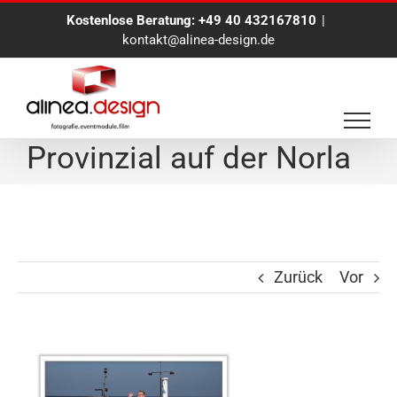
Zum
Kostenlose Beratung:
+49 40 432167810
|
Inhalt
kontakt@alinea-design.de
springen
alinea.BlueBox für die
Provinzial auf der Norla
Zurück
Vor
Zeige
grösseres