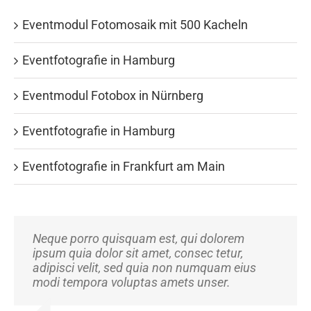
Eventmodul Fotomosaik mit 500 Kacheln
Eventfotografie in Hamburg
Eventmodul Fotobox in Nürnberg
Eventfotografie in Hamburg
Eventfotografie in Frankfurt am Main
Neque porro quisquam est, qui dolorem
Aliquam erat volutpat. Quisque at est id ligula
ipsum quia dolor sit amet, consec tetur,
facilisis laoreet eget pulvinar nibh.
adipisci velit, sed quia non numquam eius
Suspendisse at ultrices dui. Curabitur ac felis
modi tempora voluptas amets unser.
arcu sadips ipsums fugiats nemis.