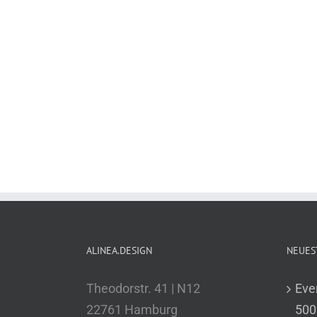
ALINEA.DESIGN
NEUES
Theodorstr. 41 | N12
Eve
22761 Hamburg
500