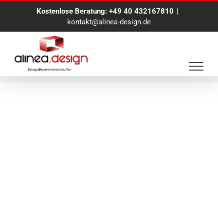
Zum
Kostenlose Beratung:
+49 40 432167810
|
Inhalt
kontakt@alinea-design.de
springen
Felix Faller Hamburg