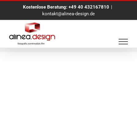
Zum
Kostenlose Beratung:
+49 40 432167810
|
Inhalt
kontakt@alinea-design.de
springen
alineadesign