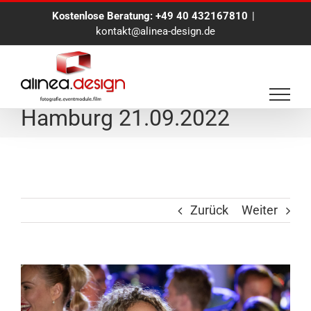
Zum
Kostenlose Beratung:
+49 40 432167810
|
Inhalt
kontakt@alinea-design.de
springen
Eventfotografie in
Hamburg 21.09.2022
Zurück
Weiter
View
Larger