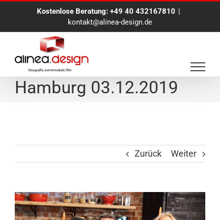
Zum
Kostenlose Beratung:
+49 40 432167810
|
Inhalt
kontakt@alinea-design.de
springen
Eventfotografie in
Hamburg 03.12.2019
Zurück
Weiter
View
Larger