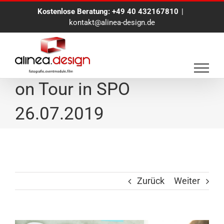
Zum
Kostenlose Beratung:
+49 40 432167810
|
Inhalt
kontakt@alinea-design.de
springen
Eventfotograf Hamburg
on Tour in SPO
26.07.2019
Zurück
Weiter