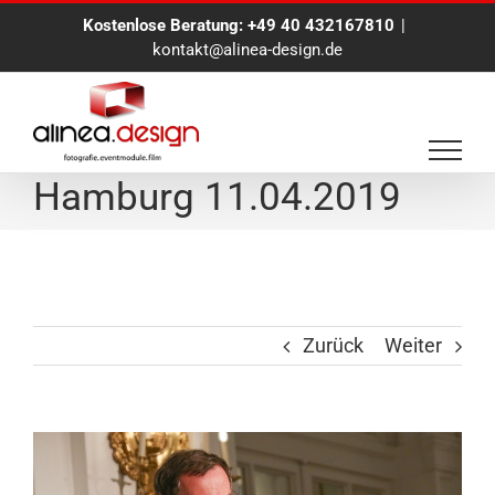
Zum
Kostenlose Beratung:
+49 40 432167810
|
Inhalt
kontakt@alinea-design.de
springen
Eventfotograf in
Hamburg 11.04.2019
Zurück
Weiter
View
Larger