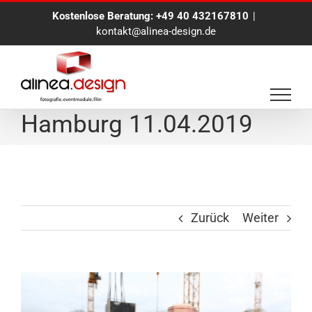
Zum
Kostenlose Beratung:
+49 40 432167810
|
Inhalt
kontakt@alinea-design.de
springen
Eventfotograf in
Hamburg 11.04.2019
Zurück
Weiter
View
Larger