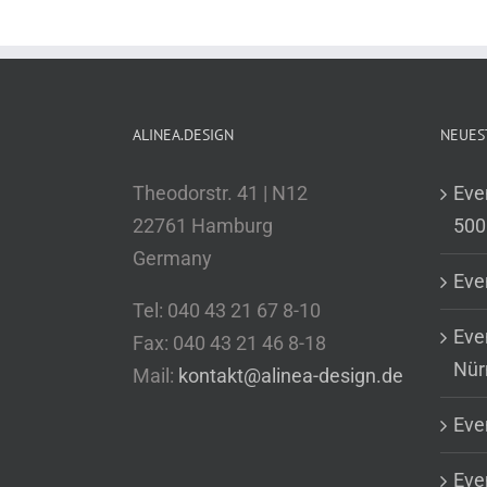
ALINEA.DESIGN
NEUES
Theodorstr. 41 | N12
Eve
22761 Hamburg
500
Germany
Eve
Tel: 040 43 21 67 8-10
Eve
Fax: 040 43 21 46 8-18
Nür
Mail:
kontakt@alinea-design.de
Eve
Even