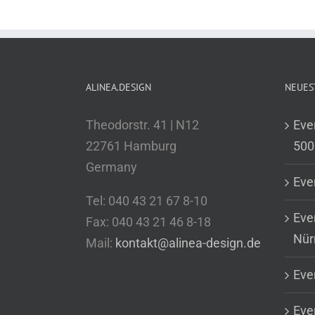
ALINEA.DESIGN
NEUES
Theodorstr. 41 | N12
Eve
22761 Hamburg
500
Germany
Eve
Tel: 040 43 21 67 8-10
Eve
Fax: 040 43 21 46 8-18
Nür
Mail:
kontakt@alinea-design.de
Eve
Even