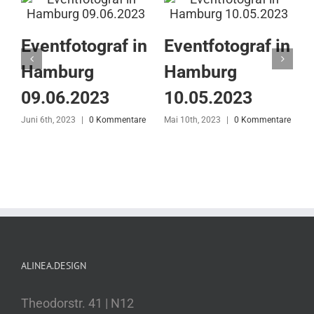
n
Eventfotograf in
Eventfotograf in
Hamburg
Hamburg
09.06.2023
10.05.2023
Juni 6th, 2023
|
0 Kommentare
Mai 10th, 2023
|
0 Kommentare
M
ALINEA.DESIGN
Theodorstr. 41 | N12