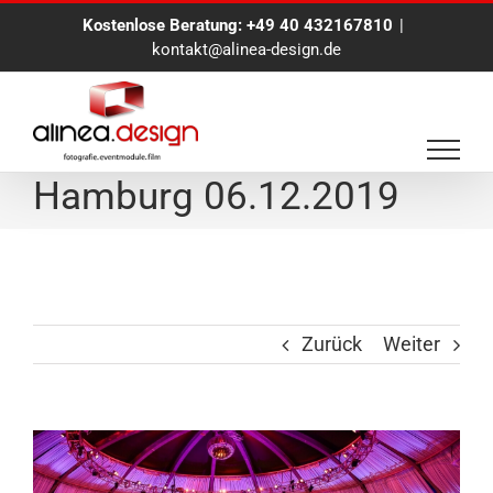
Zum
Kostenlose Beratung:
+49 40 432167810
|
Inhalt
kontakt@alinea-design.de
springen
Eventfotograf in
Hamburg 06.12.2019
Zurück
Weiter
View
Larger