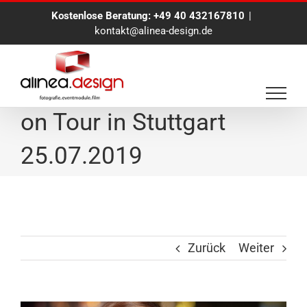
Zum
Kostenlose Beratung:
+49 40 432167810
|
Inhalt
kontakt@alinea-design.de
springen
Eventfotograf Hamburg
on Tour in Stuttgart
25.07.2019
Zurück
Weiter