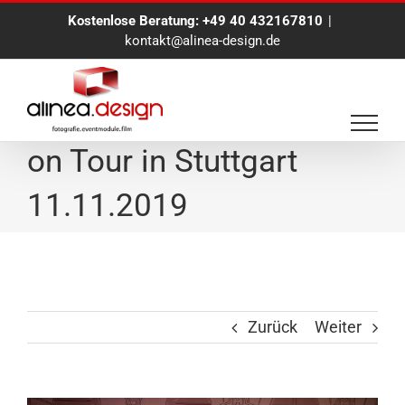
Zum
Kostenlose Beratung:
+49 40 432167810
|
Inhalt
kontakt@alinea-design.de
springen
Eventfotograf Hamburg
on Tour in Stuttgart
11.11.2019
Zurück
Weiter