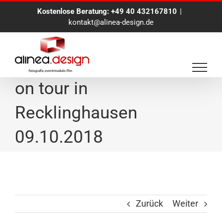
Zum
Kostenlose Beratung:
+49 40 432167810
|
Inhalt
kontakt@alinea-design.de
springen
Eventfotograf Hamburg
on tour in
Recklinghausen
09.10.2018
Zurück
Weiter