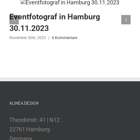
Eventfotograf in Hamburg
30.11.2023
November 30th, 2023
|
0 Kommentare
N
ALINEA.DESIGN
Theodorstr. 41 | N12
22761 Hamburg
Germany