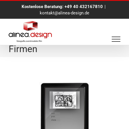
Zum
Kostenlose Beratung:
+49 40 432167810
|
Inhalt
kontakt@alinea-design.de
springen
alinea.Photobooth für
Firmen