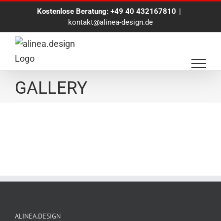
Zum
Kostenlose Beratung:
+49 40 432167810
|
Inhalt
kontakt@alinea-design.de
springen
Bluescreen Eventmodul
GALLERY
ALINEA.DESIGN